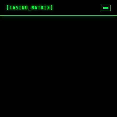
[CASINO
_
MATRIX]